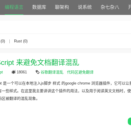
编程语言
数据库
聊架构
说系统
杂七杂八
 (0)
|
Rust (0)
 Script 来避免文档翻译混乱
pt
18061
谷歌翻译混乱
代码区避免翻译
 Script 是一个可以在本地注入js脚步 样式 的google chrome 浏览器插件，它可
一些样式。在这里我主要讲讲这个插件的用法，以及用于阅读英文文档时，使用g
码区被翻译的混乱现象。